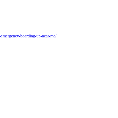
-emergency-boarding-up-near-me/