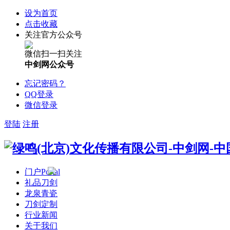
设为首页
点击收藏
关注官方公众号
微信扫一扫关注
中剑网公众号
忘记密码？
QQ登录
微信登录
登陆
注册
门户
Portal
礼品刀剑
龙泉青瓷
刀剑定制
行业新闻
关于我们