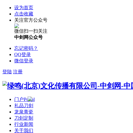
设为首页
点击收藏
关注官方公众号
微信扫一扫关注
中剑网公众号
忘记密码？
QQ登录
微信登录
登陆
注册
门户
Portal
礼品刀剑
龙泉青瓷
刀剑定制
行业新闻
关于我们