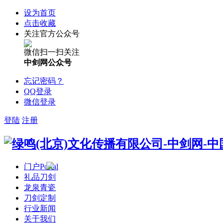
设为首页
点击收藏
关注官方公众号
微信扫一扫关注
中剑网公众号
忘记密码？
QQ登录
微信登录
登陆
注册
门户
Portal
礼品刀剑
龙泉青瓷
刀剑定制
行业新闻
关于我们