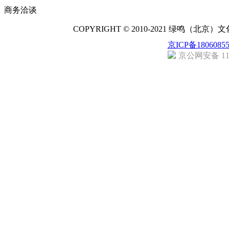
商务洽谈
COPYRIGHT © 2010-2021 绿鸣（北
京ICP备1806085
京公网安备 110