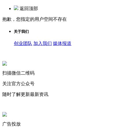
返回顶部
抱歉，您指定的用户空间不存在
关于我们
创业团队
加入我们
媒体报道
关注微信公众号
扫描微信二维码
关注官方公众号
随时了解更新最新资讯
联系微信客服
广告投放