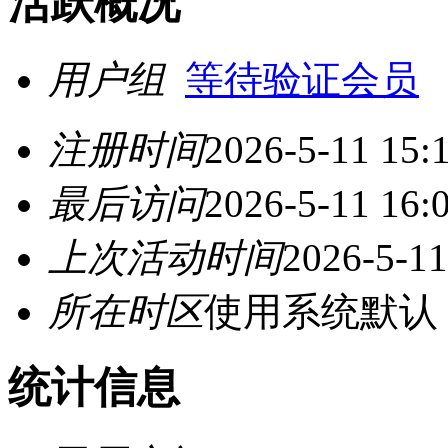
活跃概况
用户组
等待验证会员
注册时间
2026-5-11 15:
最后访问
2026-5-11 16:
上次活动时间
2026-5-11
所在时区
使用系统默认
统计信息