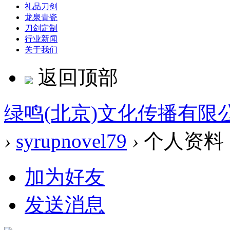
礼品刀剑
龙泉青瓷
刀剑定制
行业新闻
关于我们
返回顶部
绿鸣(北京)文化传播有限
›
syrupnovel79
›
个人资料
加为好友
发送消息