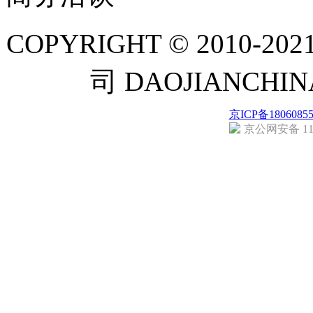
COPYRIGHT © 201
司 DAOJIANCH
京ICP备1806085
京公网安备 110