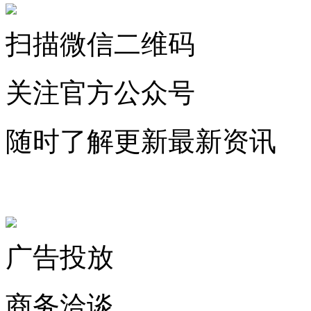
扫描微信二维码
关注官方公众号
随时了解更新最新资讯
联系微信客服
广告投放
商务洽谈