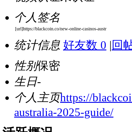
个人签名
[url]https://blackcoin.co/new-online-casinos-austr
统计信息
好友数 0
|
回帖
性别
保密
生日
-
个人主页
https://blackco
australia-2025-guide/