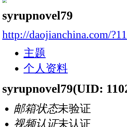
syrupnovel79
http://daojianchina.com/?1
主题
个人资料
syrupnovel79
(UID: 110
邮箱状态
未验证
视频认证
未认证