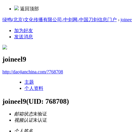
返回顶部
绿鸣(北京)文化传播有限公司-中剑网-中国刀剑信息门户
›
joinee
加为好友
发送消息
joineel9
http://daojianchina.com/?768708
主题
个人资料
joineel9
(UID: 768708)
邮箱状态
未验证
视频认证
未认证
个人签名