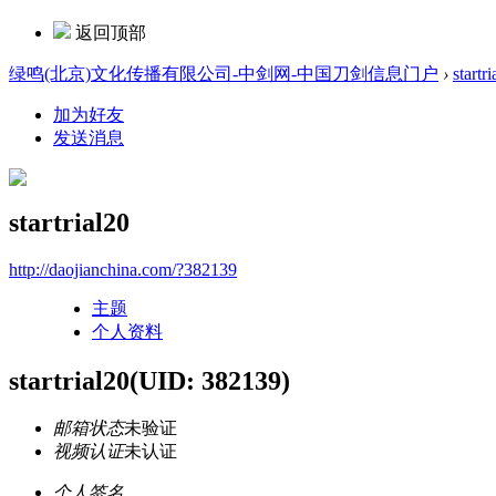
返回顶部
绿鸣(北京)文化传播有限公司-中剑网-中国刀剑信息门户
›
startr
加为好友
发送消息
startrial20
http://daojianchina.com/?382139
主题
个人资料
startrial20
(UID: 382139)
邮箱状态
未验证
视频认证
未认证
个人签名