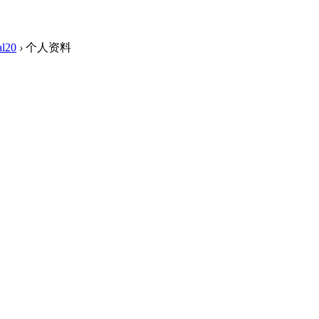
ial20
›
个人资料